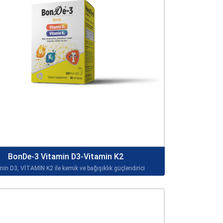
BonDe-3 Vitamin D3-Vitamin K2
min D3, VİTAMİN K2 ile kemik ve bağışıklık güçlendirici