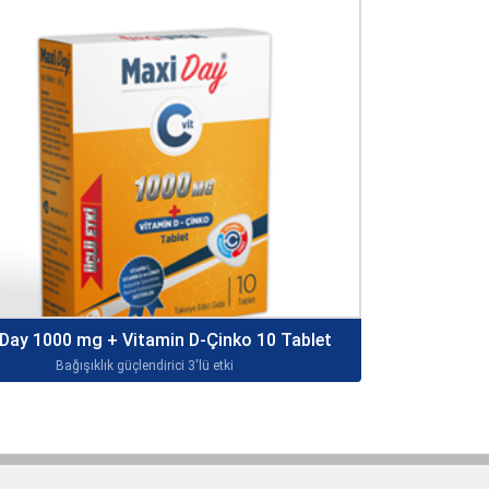
Day 1000 mg + Vitamin D-Çinko 10 Tablet
Bağışıklık güçlendirici 3'lü etki