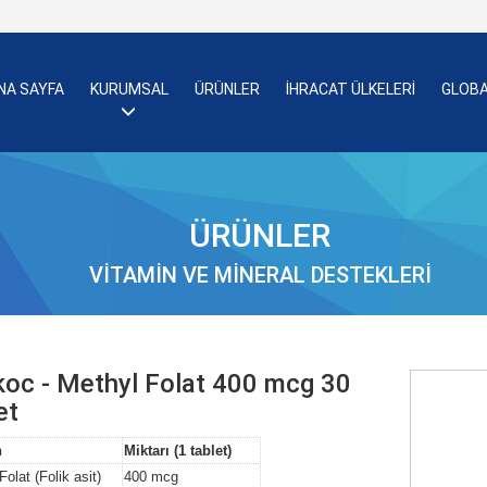
NA SAYFA
KURUMSAL
ÜRÜNLER
İHRACAT ÜLKELERİ
GLOBA
ÜRÜNLER
VITAMIN VE MINERAL DESTEKLERI
koc - Methyl Folat 400 mcg 30
et
n
Miktarı (1 tablet)
olat (Folik asit)
400 mcg