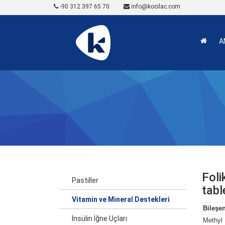
-90 312 397 65 70
info@kocilac.com
A
Foli
Pastiller
tabl
Vitamin ve Mineral Destekleri
Bileşe
İnsülin İğne Uçları
Methyl F