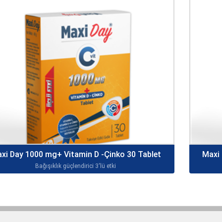
xi Day 1000 mg+ Vitamin D -Çinko 30 Tablet
Maxi 
Bağışıklık güçlendirici 3'lü etki