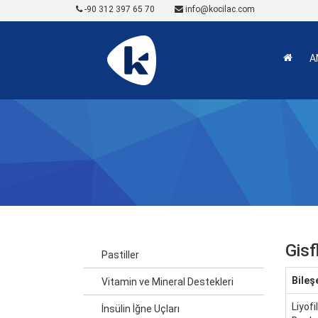
-90 312 397 65 70
info@kocilac.com
A
Gisf
Pastiller
Bileş
Vitamin ve Mineral Destekleri
Liyof
İnsülin İğne Uçları