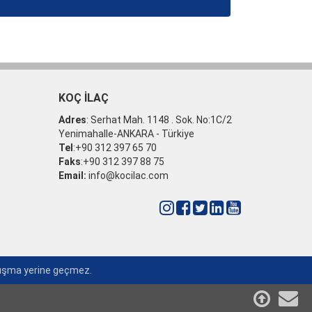
KOÇ İLAÇ
Adres
: Serhat Mah. 1148 . Sok. No:1C/2
Yenimahalle-ANKARA - Türkiye
Tel
:+90 312 397 65 70
Faks
:+90 312 397 88 75
Email:
info@kocilac.com
anışma yerine geçmez.