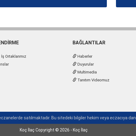
ENDIRME
BAĞLANTILAR
İş Ortaklarımız
Haberler
nslar
Duyurular
Multimedia
Tanıtım Videomuz
czanelerde satılmaktadır. Bu sitedeki bilgiler hekim veya eczacıya d
Koç İlaç Copyright © 2026 - Koç İlaç