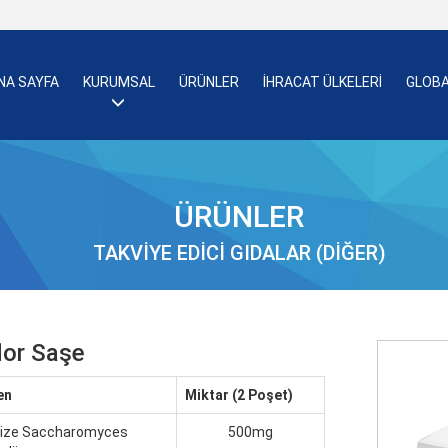
NA SAYFA
KURUMSAL
ÜRÜNLER
İHRACAT ÜLKELERİ
GLOBA
ÜRÜNLER
TAKVIYE EDICI GIDALAR (DIĞER)
lor Saşe
en
Miktar (2 Poşet)
ilize Saccharomyces
500mg