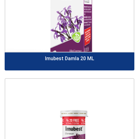
Imubest Damla 20 ML