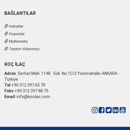
BAĞLANTILAR
Haberler
Duyurular
Multimedia
Tanıtım Videomuz
KOÇ İLAÇ
Adres
: Serhat Mah. 1148 . Sok. No:1C/2 Yenimahalle-ANKARA -
Türkiye
Tel
:+90 312 397 65 70
Faks
:+90 312 397 88 75
Email:
info@kocilac.com