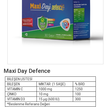
Maxi Day Defence
BİLEŞEN LİSTESİ
BİLEŞEN
MİKTAR (1 SAŞE)
% BRD
VİTAMİN C
1000 mg
1250
ÇİNKO
10 mg
100
VİTAMİN D3
15 µg (600 IU)
300
*Beslenme Referans Değeri