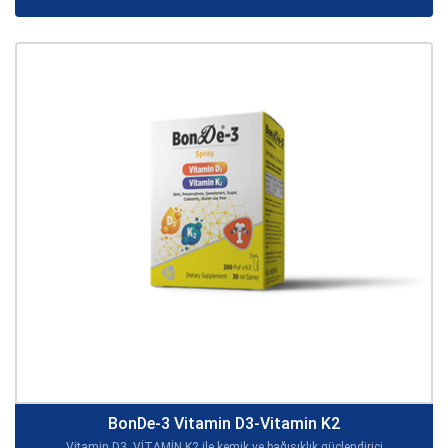
BonDe-3 Vitamin D3-Vitamin K2
Vitamin D3, VİTAMİN K2 ile kemik ve bağışıklık güçlendirici