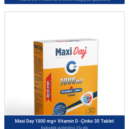
Maxi Day 1000 mg+ Vitamin D -Çinko 30 Tablet
Bağışıklık güçlendirici 3'lü etki