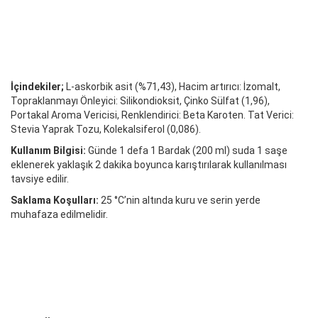
İçindekiler;
L-askorbik asit (%71,43), Hacim artırıcı: İzomalt,
Topraklanmayı Önleyici: Silikondioksit, Çinko Sülfat (1,96),
Portakal Aroma Vericisi, Renklendirici: Beta Karoten. Tat Verici:
Stevia Yaprak Tozu, Kolekalsiferol (0,086).
Kullanım Bilgisi:
Günde 1 defa 1 Bardak (200 ml) suda 1 saşe
eklenerek yaklaşık 2 dakika boyunca karıştırılarak kullanılması
tavsiye edilir.
Saklama Koşulları:
25 °C’nin altında kuru ve serin yerde
muhafaza edilmelidir.