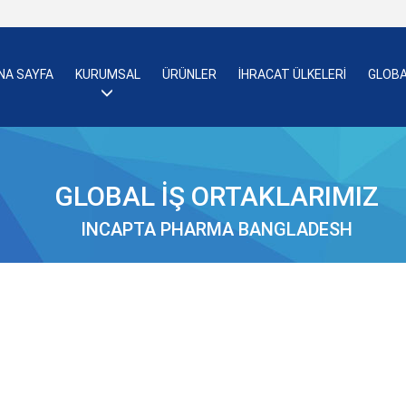
NA SAYFA
KURUMSAL
ÜRÜNLER
İHRACAT ÜLKELERİ
GLOBA
GLOBAL İŞ ORTAKLARIMIZ
INCAPTA PHARMA BANGLADESH