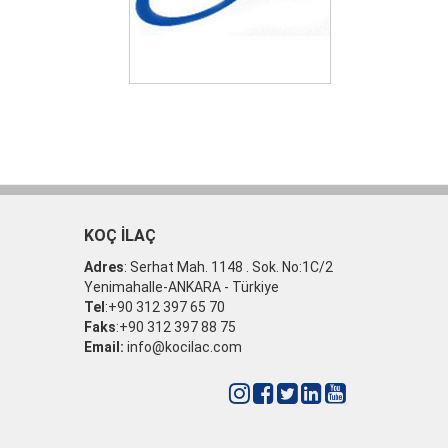
KOÇ İLAÇ
Adres
: Serhat Mah. 1148 . Sok. No:1C/2
Yenimahalle-ANKARA - Türkiye
Tel
:+90 312 397 65 70
Faks
:+90 312 397 88 75
Email:
info@kocilac.com