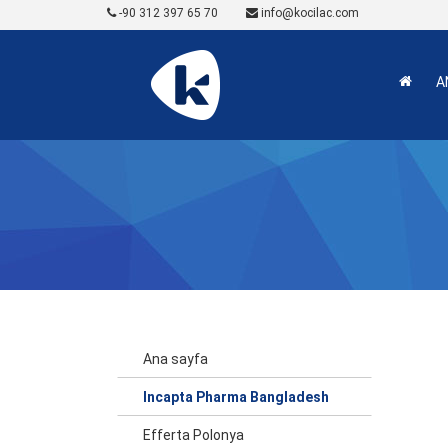
-90 312 397 65 70
info@kocilac.com
A
Ana sayfa
Incapta Pharma Bangladesh
Efferta Polonya