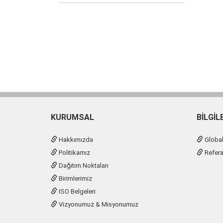
KURUMSAL
BILGIL
Hakkımızda
Global 
Politikamız
Refera
Dağıtım Noktaları
Birimlerimiz
ISO Belgeleri
Vizyonumuz & Misyonumuz