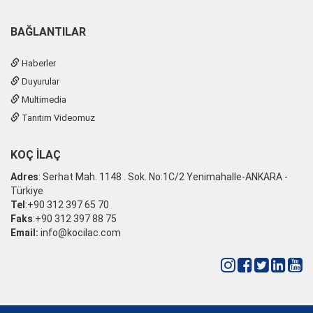
BAĞLANTILAR
Haberler
Duyurular
Multimedia
Tanıtım Videomuz
KOÇ İLAÇ
Adres
: Serhat Mah. 1148 . Sok. No:1C/2 Yenimahalle-ANKARA -
Türkiye
Tel
:+90 312 397 65 70
Faks
:+90 312 397 88 75
Email:
info@kocilac.com