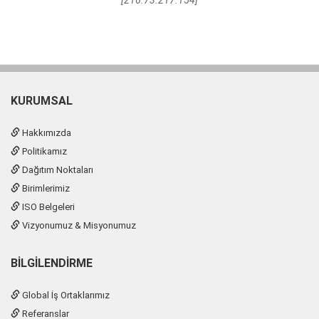
[216.73.217.154]
KURUMSAL
Hakkımızda
Politikamız
Dağıtım Noktaları
Birimlerimiz
ISO Belgeleri
Vizyonumuz & Misyonumuz
BILGILENDIRME
Global İş Ortaklarımız
Referanslar